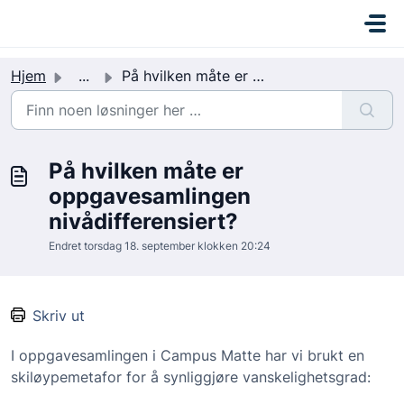
Gå til hovedinnhold
C
a
m
Hjem
...
På hvilken måte er oppgavesamlingen nivådifferensiert?
p
u
s
I
På hvilken måte er
n
k
oppgavesamlingen
r
nivådifferensiert?
e
Endret torsdag 18. september klokken 20:24
m
e
n
Skriv ut
t
I oppgavesamlingen i Campus Matte har vi brukt en
skiløypemetafor for å synliggjøre vanskelighetsgrad: