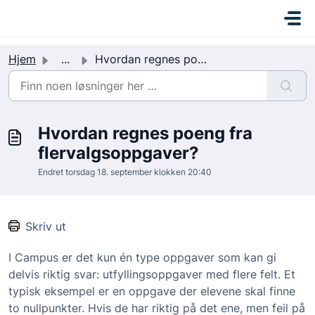
Gå til hovedinnhold
C
a
m
Hjem
...
Hvordan regnes poeng fra flervalgsoppgaver?
p
u
s
I
Hvordan regnes poeng fra
n
k
flervalgsoppgaver?
r
Endret torsdag 18. september klokken 20:40
e
m
e
Skriv ut
n
t
I Campus er det kun én type oppgaver som kan gi
delvis riktig svar: utfyllingsoppgaver med flere felt. Et
typisk eksempel er en oppgave der elevene skal finne
to nullpunkter. Hvis de har riktig på det ene, men feil på