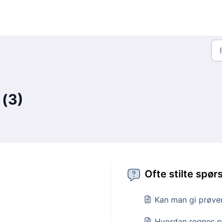
 (3)
Ofte stilte spør
Kan man gi prøver
Hvordan regnes p