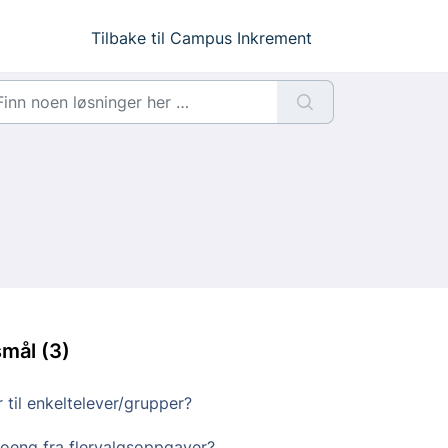
Tilbake til Campus Inkrement
smål (3)
 til enkeltelever/grupper?
oeng fra flervalgsoppgaver?