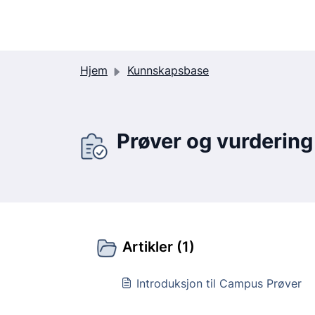
Gå til hovedinnhold
C
a
m
Hjem
Kunnskapsbase
p
u
s
I
Prøver og vurdering
n
k
r
e
m
e
n
Artikler (1)
t
Introduksjon til Campus Prøver