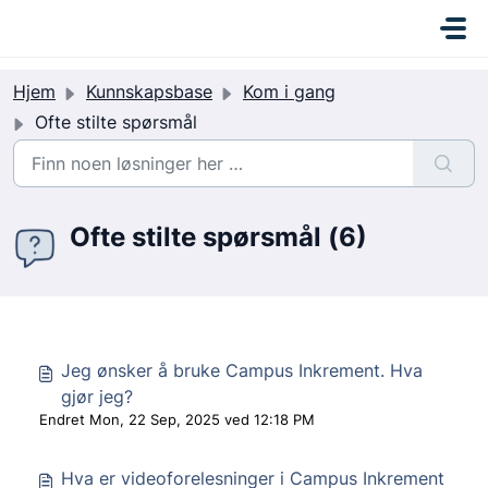
Gå til hovedinnhold
C
a
m
Hjem
Kunnskapsbase
Kom i gang
p
Ofte stilte spørsmål
u
s
I
n
k
Ofte stilte spørsmål (6)
r
e
m
e
n
Jeg ønsker å bruke Campus Inkrement. Hva
t
gjør jeg?
Endret Mon, 22 Sep, 2025 ved 12:18 PM
Hva er videoforelesninger i Campus Inkrement