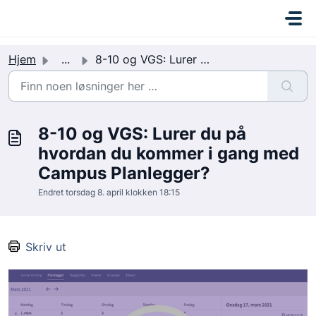
Gå til hovedinnhold
C
a
m
Hjem
...
8-10 og VGS: Lurer du på hvordan du kommer i gang med Cam...
p
u
s
I
8-10 og VGS: Lurer du på
n
k
hvordan du kommer i gang med
r
Campus Planlegger?
e
Endret torsdag 8. april klokken 18:15
m
e
n
Skriv ut
t